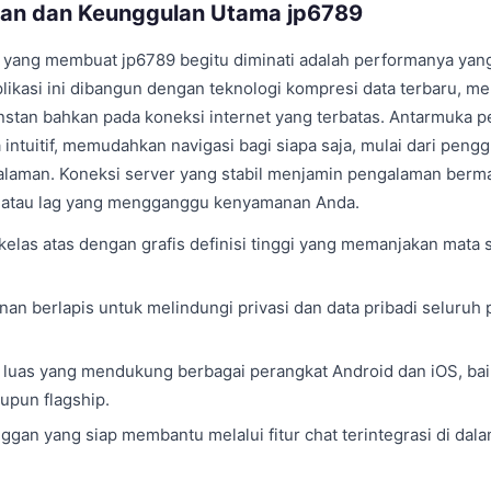
lan dan Keunggulan Utama jp6789
 yang membuat jp6789 begitu diminati adalah performanya yang
plikasi ini dibangun dengan teknologi kompresi data terbaru, m
stan bahkan pada koneksi internet yang terbatas. Antarmuka p
 intuitif, memudahkan navigasi bagi siapa saja, mulai dari peng
laman. Koneksi server yang stabil menjamin pengalaman berma
 atau lag yang mengganggu kenyamanan Anda.
 kelas atas dengan grafis definisi tinggi yang memanjakan mata
an berlapis untuk melindungi privasi dan data pribadi seluruh
s luas yang mendukung berbagai perangkat Android dan iOS, baik
pun flagship.
ggan yang siap membantu melalui fitur chat terintegrasi di dala