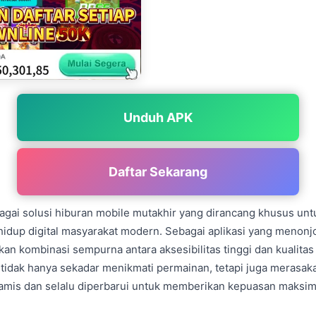
Unduh APK
Daftar Sekarang
agai solusi hiburan mobile mutakhir yang dirancang khusus u
idup digital masyarakat modern. Sebagai aplikasi yang menonjo
n kombinasi sempurna antara aksesibilitas tinggi dan kualitas
tidak hanya sekadar menikmati permainan, tetapi juga merasak
namis dan selalu diperbarui untuk memberikan kepuasan maksima