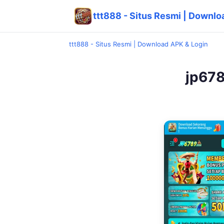
ttt888 - Situs Resmi | Downlo
ttt888 - Situs Resmi | Download APK & Login
jp678