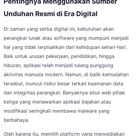
Pentingnya Menggunakan Sumber
Unduhan Resmi di Era Digital
Di zaman yang serba digital ini, kebutuhan akan
perangkat lunak atau software yang mumpuni menjadi
hal yang tidak terpisahkan dari kehidupan sehari-hari.
Baik untuk urusan pekerjaan, pendidikan, hingga
hiburan, aplikasi telah menjadi tulang punggung
aktivitas manusia modern. Namun, di balik kemudahan
tersebut, muncul risiko besar terkait keamanan data
dan integritas perangkat. Banyaknya situs web pihak
ketiga yang menawarkan aplikasi bajakan atau
modifikasi seringkali membawa malware yang
berbahaya.
Oleh karena itu, memilih platform yang menyediakan