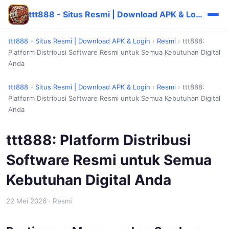
ttt888 - Situs Resmi | Download APK & Login
ttt888 - Situs Resmi | Download APK & Login
›
Resmi
›
ttt888:
Platform Distribusi Software Resmi untuk Semua Kebutuhan Digital
Anda
ttt888 - Situs Resmi | Download APK & Login
›
Resmi
›
ttt888:
Platform Distribusi Software Resmi untuk Semua Kebutuhan Digital
Anda
ttt888: Platform Distribusi
Software Resmi untuk Semua
Kebutuhan Digital Anda
22 Mei 2026
· Resmi