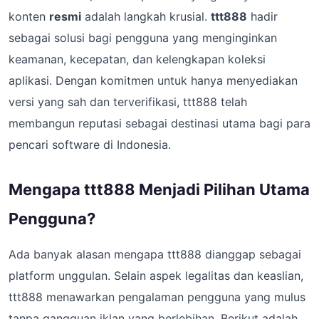
konten
resmi
adalah langkah krusial.
ttt888
hadir
sebagai solusi bagi pengguna yang menginginkan
keamanan, kecepatan, dan kelengkapan koleksi
aplikasi. Dengan komitmen untuk hanya menyediakan
versi yang sah dan terverifikasi, ttt888 telah
membangun reputasi sebagai destinasi utama bagi para
pencari software di Indonesia.
Mengapa ttt888 Menjadi Pilihan Utama
Pengguna?
Ada banyak alasan mengapa ttt888 dianggap sebagai
platform unggulan. Selain aspek legalitas dan keaslian,
ttt888 menawarkan pengalaman pengguna yang mulus
tanpa gangguan iklan yang berlebihan. Berikut adalah