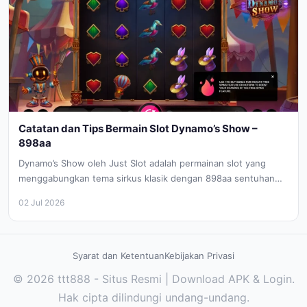
Catatan dan Tips Bermain Slot Dynamo’s Show –
898aa
Dynamo’s Show oleh Just Slot adalah permainan slot yang
menggabungkan tema sirkus klasik dengan 898aa sentuhan
robotik futuristik. Sebelum Anda...
02 Jul 2026
Syarat dan Ketentuan
Kebijakan Privasi
© 2026 ttt888 - Situs Resmi | Download APK & Login.
Hak cipta dilindungi undang-undang.