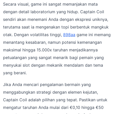
Secara visual, game ini sangat memanjakan mata
dengan detail laboratorium yang hidup. Captain Coil
sendiri akan menemani Anda dengan ekspresi uniknya,
terutama saat ia mengenakan topi berbentuk mangkuk
otak. Dengan volatilitas tinggi,
898aa
game ini memang
menantang kesabaran, namun potensi kemenangan
maksimal hingga 15.000x taruhan menjadikannya
petualangan yang sangat menarik bagi pemain yang
menyukai slot dengan mekanik mendalam dan tema
yang berani.
Jika Anda mencari pengalaman bermain yang
menggabungkan strategi dengan elemen kejutan,
Captain Coil adalah pilihan yang tepat. Pastikan untuk
mengatur taruhan Anda mulai dari €0,10 hingga €50