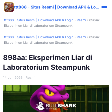
ttt888 - Situs Resmi | Download APK & Login
ttt888 - Situs Resmi | Download APK & Login
›
Resmi
›
898aa:
Eksperimen Liar di Laboratorium Steampunk
ttt888 - Situs Resmi | Download APK & Login
›
Resmi
›
898aa:
Eksperimen Liar di Laboratorium Steampunk
898aa: Eksperimen Liar di
Laboratorium Steampunk
14 Jun 2026
· Resmi