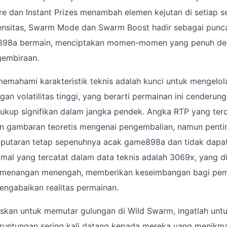
ture dan Instant Prizes menambah elemen kejutan di setiap s
ensitas, Swarm Mode dan Swarm Boost hadir sebagai punca
98a bermain, menciptakan momen-momen yang penuh deng
embiraan.
memahami karakteristik teknis adalah kunci untuk mengelol
an volatilitas tinggi, yang berarti permainan ini cenderu
 cukup signifikan dalam jangka pendek. Angka RTP yang ter
 gambaran teoretis mengenai pengembalian, namun pentin
 putaran tetap sepenuhnya acak game898a dan tidak dapat 
al yang tercatat dalam data teknis adalah 3069x, yang d
kemenangan menengah, memberikan keseimbangan bagi pem
engabaikan realitas permainan.
kan untuk memutar gulungan di Wild Swarm, ingatlah untu
eruntungan sering kali datang kepada mereka yang menikma