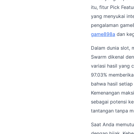
itu, fitur Pick Fea
yang menyukai int
pengalaman game8
game898a
dan keg
Dalam dunia slot, 
Swarm dikenal deng
variasi hasil yang
97.03% memberikan
bahwa hasil setiap
Kemenangan maksim
sebagai potensi 
tantangan tanpa m
Saat Anda memutus
dengan bijak. Keb