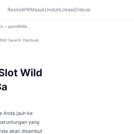
Resmi
APK
Masuk
Unduh
Lokasi
Diskusi
tis – game898a
 Wild Swarm: Panduan
Slot Wild
8a
a Anda jauh ke
eberuntungan yang
Anda akan disambut