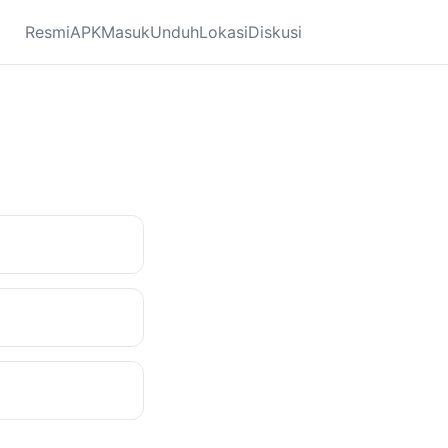
Resmi
APK
Masuk
Unduh
Lokasi
Diskusi