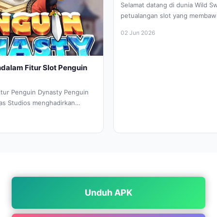
Selamat datang di dunia Wild 
petualangan slot yang membaw
dalam hutan yang rimbun, tempa
02 Jun 2026
ndalam Fitur Slot Penguin
itur Penguin Dynasty Penguin
as Studios menghadirkan
ra estetika kekaisaran Tiongkok
Unduh APK