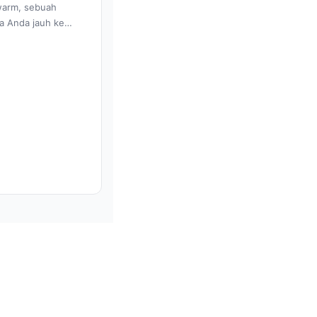
Swarm, sebuah
a Anda jauh ke
t keajaiban...