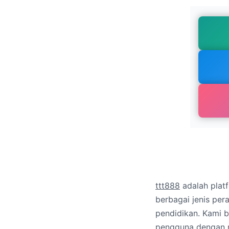
ttt888
adalah plat
berbagai jenis pera
pendidikan. Kami 
pengguna dengan me