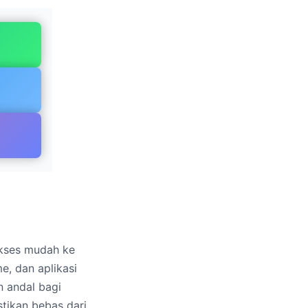
akses mudah ke
me, dan aplikasi
 andal bagi
stikan bebas dari