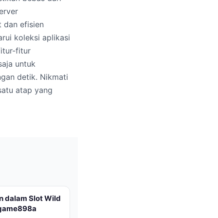
server
 dan efisien
rui koleksi aplikasi
tur-fitur
saja untuk
gan detik. Nikmati
 satu atap yang
n dalam Slot Wild
– game898a